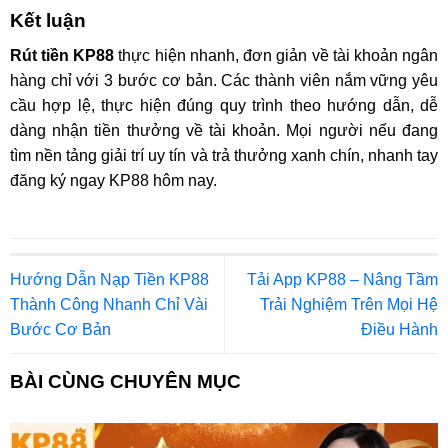
Kết luận
Rút tiền KP88
thực hiện nhanh, đơn giản về tài khoản ngân
hàng chỉ với 3 bước cơ bản. Các thành viên nắm vững yêu
cầu hợp lệ, thực hiện đúng quy trình theo hướng dẫn, dễ
dàng nhận tiền thưởng về tài khoản. Mọi người nếu đang
tìm nền tảng giải trí uy tín và trả thưởng xanh chín, nhanh tay
đăng ký ngay KP88 hôm nay.
Hướng Dẫn Nạp Tiền KP88
Tải App KP88 – Nâng Tầm
Thành Công Nhanh Chỉ Vài
Trải Nghiệm Trên Mọi Hệ
Bước Cơ Bản
Điều Hành
BÀI CÙNG CHUYÊN MỤC