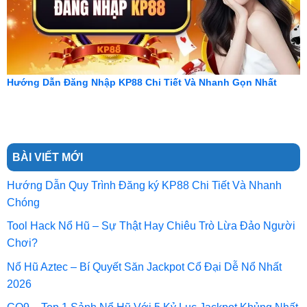
Hướng Dẫn Đăng Nhập KP88 Chi Tiết Và Nhanh Gọn Nhất
BÀI VIẾT MỚI
Hướng Dẫn Quy Trình Đăng ký KP88 Chi Tiết Và Nhanh
Chóng
Tool Hack Nổ Hũ – Sự Thật Hay Chiêu Trò Lừa Đảo Người
Chơi?
Nổ Hũ Aztec – Bí Quyết Săn Jackpot Cổ Đại Dễ Nổ Nhất
2026