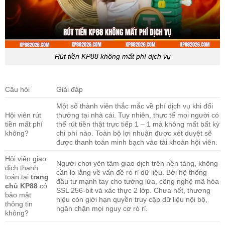
Rút tiền KP88 không mất phí dịch vụ
Câu hỏi
Giải đáp
Một số thành viên thắc mắc về phí dịch vụ khi đổi
Hội viên rút
thưởng tại nhà cái. Tuy nhiên, thực tế mọi người có
tiền mất phí
thể rút tiền thật trực tiếp 1 – 1 mà không mất bất kỳ
không?
chi phí nào. Toàn bộ lợi nhuận được xét duyệt sẽ
được thanh toán minh bạch vào tài khoản hội viên.
Hội viên giao
Người chơi yên tâm giao dịch trên nền tảng, không
dịch thanh
cần lo lắng về vấn đề rò rỉ dữ liệu. Bởi hệ thống
toán tại
trang
đầu tư mạnh tay cho tường lửa, công nghệ mã hóa
chủ KP88
có
SSL 256-bit và xác thực 2 lớp. Chưa hết, thương
bảo mật
hiệu còn giới hạn quyền truy cập dữ liệu nội bộ,
thông tin
ngăn chặn mọi nguy cơ rò rỉ.
không?