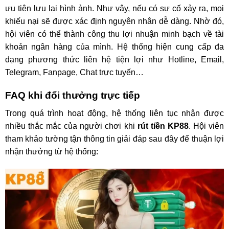
ưu tiên lưu lại hình ảnh. Như vậy, nếu có sự cố xảy ra, mọi
khiếu nại sẽ được xác định nguyên nhân dễ dàng. Nhờ đó,
hội viên có thể thành công thu lợi nhuận minh bạch về tài
khoản ngân hàng của mình. Hệ thống hiện cung cấp đa
dạng phương thức liên hệ tiện lợi như Hotline, Email,
Telegram, Fanpage, Chat trực tuyến…
FAQ khi đổi thưởng trực tiếp
Trong quá trình hoạt động, hệ thống liên tục nhận được
nhiều thắc mắc của người chơi khi
rút tiền KP88
. Hội viên
tham khảo tường tận thông tin giải đáp sau đây để thuận lợi
nhận thưởng từ hệ thống: