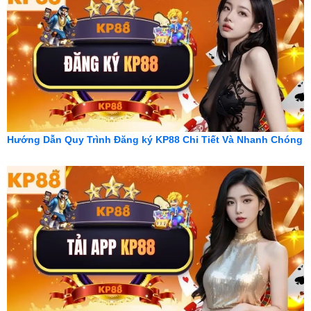
Hướng Dẫn Quy Trình Đăng ký KP88 Chi Tiết Và Nhanh Chóng