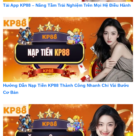
Tải App KP88 – Nâng Tầm Trải Nghiệm Trên Mọi Hệ Điều Hành
Hướng Dẫn Nạp Tiền KP88 Thành Công Nhanh Chỉ Vài Bước
Cơ Bản