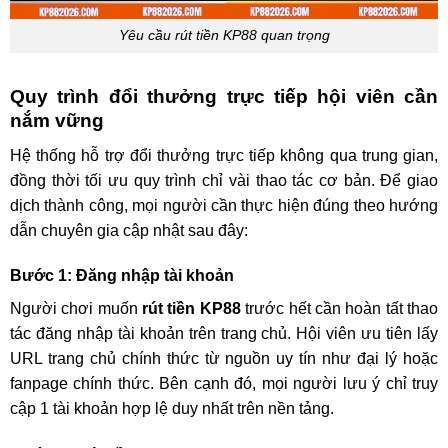
Yêu cầu rút tiền KP88 quan trọng
Quy trình đổi thưởng trực tiếp hội viên cần
nắm vững
Hệ thống hỗ trợ đổi thưởng trực tiếp không qua trung gian,
đồng thời tối ưu quy trình chỉ vài thao tác cơ bản. Để giao
dịch thành công, mọi người cần thực hiện đúng theo hướng
dẫn chuyên gia cập nhật sau đây:
Bước 1: Đăng nhập tài khoản
Người chơi muốn
rút tiền KP88
trước hết cần hoàn tất thao
tác đăng nhập tài khoản trên trang chủ. Hội viên ưu tiên lấy
URL trang chủ chính thức từ nguồn uy tín như đại lý hoặc
fanpage chính thức. Bên cạnh đó, mọi người lưu ý chỉ truy
cập 1 tài khoản hợp lệ duy nhất trên nền tảng.