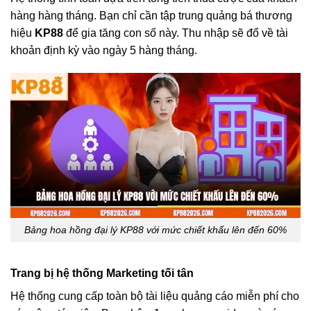
hàng hàng tháng. Bạn chỉ cần tập trung quảng bá thương
hiệu
KP88
để gia tăng con số này. Thu nhập sẽ đổ về tài
khoản định kỳ vào ngày 5 hàng tháng.
Bảng hoa hồng đại lý KP88 với mức chiết khấu lên đến 60%
Trang bị hệ thống Marketing tối tân
Hệ thống cung cấp toàn bộ tài liệu quảng cáo miễn phí cho