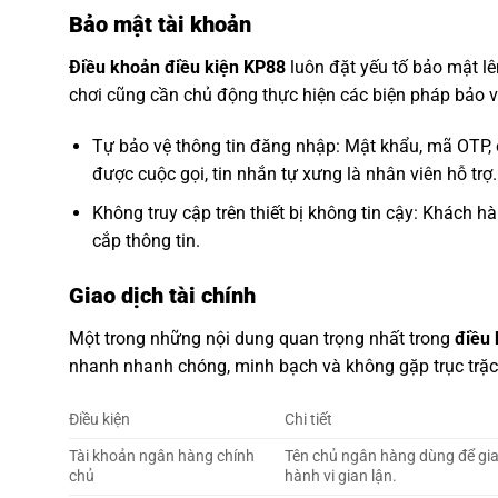
Bảo mật tài khoản
Điều khoản điều kiện KP88
luôn đặt yếu tố bảo mật l
chơi cũng cần chủ động thực hiện các biện pháp bảo vệ
Tự bảo vệ thông tin đăng nhập: Mật khẩu, mã OTP, e
được cuộc gọi, tin nhắn tự xưng là nhân viên hỗ trợ.
Không truy cập trên thiết bị không tin cậy: Khách 
cắp thông tin.
Giao dịch tài chính
Một trong những nội dung quan trọng nhất trong
điều 
nhanh nhanh chóng, minh bạch và không gặp trục trặc
Điều kiện
Chi tiết
Tài khoản ngân hàng chính
Tên chủ ngân hàng dùng để giao
chủ
hành vi gian lận.