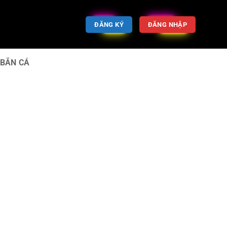
ĐĂNG KÝ
ĐĂNG NHẬP
BẮN CÁ