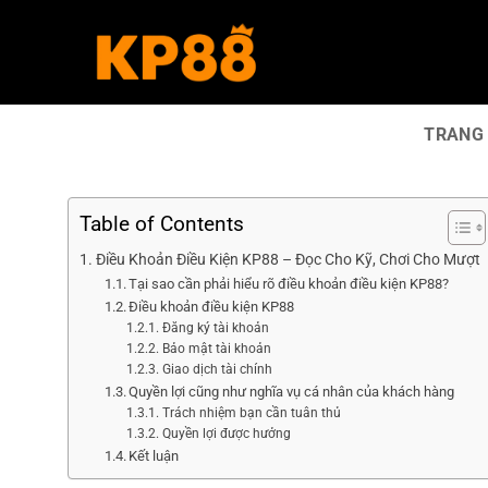
TRANG
Table of Contents
Điều Khoản Điều Kiện KP88 – Đọc Cho Kỹ, Chơi Cho Mượt
Tại sao cần phải hiểu rõ điều khoản điều kiện KP88?
Điều khoản điều kiện KP88
Đăng ký tài khoản
Bảo mật tài khoản
Giao dịch tài chính
Quyền lợi cũng như nghĩa vụ cá nhân của khách hàng
Trách nhiệm bạn cần tuân thủ
Quyền lợi được hưởng
Kết luận