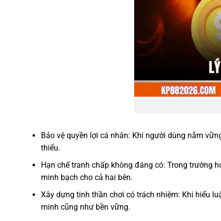
Bảo vệ quyền lợi cá nhân: Khi người dùng nắm vững 
thiểu.
Hạn chế tranh chấp không đáng có: Trong trường hợ
minh bạch cho cả hai bên.
Xây dựng tinh thần chơi có trách nhiệm: Khi hiểu lu
minh cũng như bền vững.