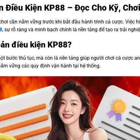
n Điều Kiện KP88 – Đọc Cho Kỹ, Chơ
 chơi cần nắm vững trước khi bắt đầu hành trình cá cược. Việc h
8
, sự rõ ràng và minh bạch chính là nền tảng để tạo ra trải nghi
oản điều kiện KP88?
ột bước thủ tục, mà còn là nền tảng giúp người chơi cá cược a
 nắm vững các quy định vận hành tại hệ thống.