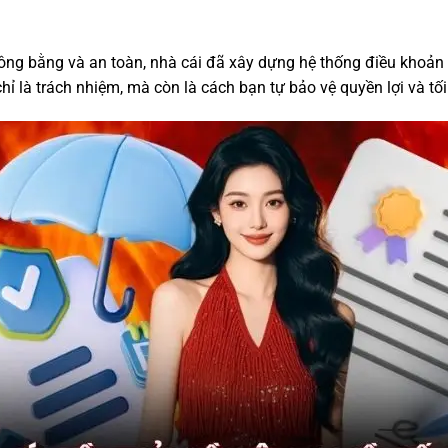
 bằng và an toàn, nhà cái đã xây dựng hệ thống điều khoản điều
ỉ là trách nhiệm, mà còn là cách bạn tự bảo vệ quyền lợi và tố