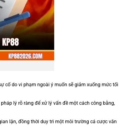
p sự cố do vi phạm ngoài ý muốn sẽ giảm xuống mức tối
pháp lý rõ ràng để xử lý vấn đề một cách công bằng,
gian lận, đồng thời duy trì một môi trường cá cược văn