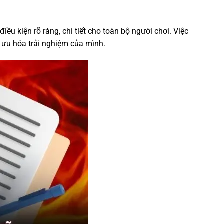
 kiện rõ ràng, chi tiết cho toàn bộ người chơi. Việc
i ưu hóa trải nghiệm của mình.