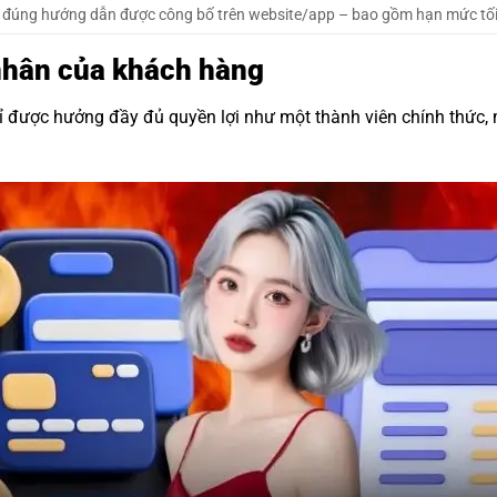
 đúng hướng dẫn được công bố trên website/app – bao gồm hạn mức tối th
 nhân của khách hàng
hỉ được hưởng đầy đủ quyền lợi như một thành viên chính thức, 