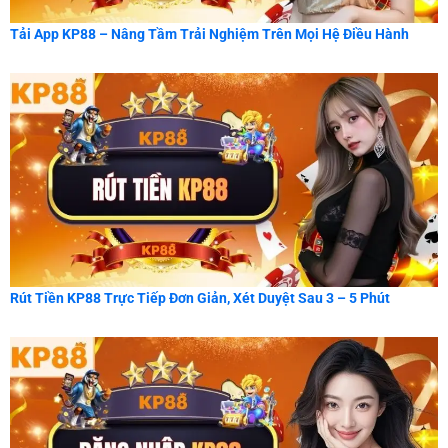
Tải App KP88 – Nâng Tầm Trải Nghiệm Trên Mọi Hệ Điều Hành
Rút Tiền KP88 Trực Tiếp Đơn Giản, Xét Duyệt Sau 3 – 5 Phút