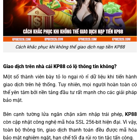
Cách khắc phục khi không thể giao dịch nạp tiền KP88
Giao dịch trên nhà cái KP88 có lộ thông tin không?
Một số thành viên bày tỏ lo ngại rò rỉ dữ liệu khi tiến hành
giao dịch trên hệ thống. Tuy nhiên, mọi người hoàn toàn có
thể yên tâm bởi nền tảng đầu tư rất mạnh cho các giải pháp
bảo mật.
Bên cạnh tường lửa ngăn chặn xâm nhập trái phép,
KP88
còn cập nhật công nghệ mã hóa SSL 256-bit hiện đại. Vì vậy,
toàn bộ thông tin, giao dịch thanh toán đều được mã hóa
bảo mật nghiêm ngặt, hạn chế tối đa rủi ro tin tặc tấn công.