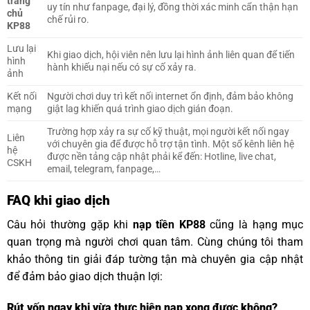
trang
uy tín như fanpage, đại lý, đồng thời xác minh cẩn thận hạn
chủ
chế rủi ro.
KP88
Lưu lại
Khi giao dịch, hội viên nên lưu lại hình ảnh liên quan để tiến
hình
hành khiếu nại nếu có sự cố xảy ra.
ảnh
Kết nối
Người chơi duy trì kết nối internet ổn định, đảm bảo không
mạng
giật lag khiến quá trình giao dịch gián đoạn.
Trường hợp xảy ra sự cố kỹ thuật, mọi người kết nối ngay
Liên
với chuyên gia để được hỗ trợ tận tình. Một số kênh liên hệ
hệ
được nền tảng cập nhật phải kể đến: Hotline, live chat,
CSKH
email, telegram, fanpage,…
FAQ khi giao dịch
Câu hỏi thường gặp khi
nạp tiền KP88
cũng là hạng mục
quan trọng mà người chơi quan tâm. Cùng chúng tôi tham
khảo thông tin giải đáp tường tận mà chuyên gia cập nhật
để đảm bảo giao dịch thuận lợi:
Rút vốn ngay khi vừa thực hiện nạp xong được không?