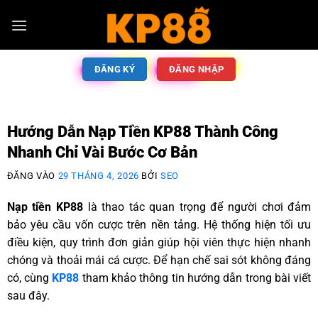
ĐĂNG KÝ
ĐĂNG NHẬP
Hướng Dẫn Nạp Tiền KP88 Thành Công
Nhanh Chỉ Vài Bước Cơ Bản
ĐĂNG VÀO
29 THÁNG 4, 2026
BỞI
SEO
Nạp tiền KP88
là thao tác quan trọng để người chơi đảm
bảo yêu cầu vốn cược trên nền tảng. Hệ thống hiện tối ưu
điều kiện, quy trình đơn giản giúp hội viên thực hiện nhanh
chóng và thoải mái cá cược. Để hạn chế sai sót không đáng
có, cùng
KP88
tham khảo thông tin hướng dẫn trong bài viết
sau đây.