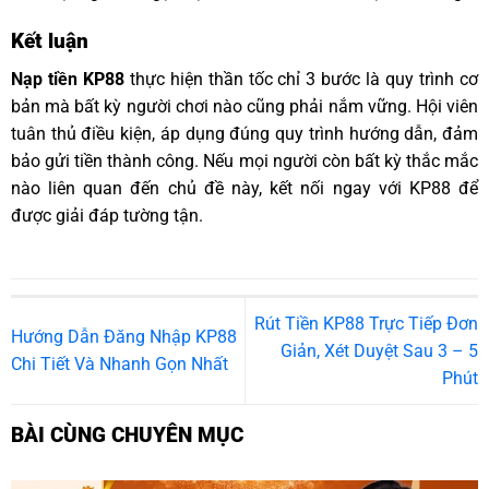
Kết luận
Nạp tiền KP88
thực hiện thần tốc chỉ 3 bước là quy trình cơ
bản mà bất kỳ người chơi nào cũng phải nắm vững. Hội viên
tuân thủ điều kiện, áp dụng đúng quy trình hướng dẫn, đảm
bảo gửi tiền thành công. Nếu mọi người còn bất kỳ thắc mắc
nào liên quan đến chủ đề này, kết nối ngay với KP88 để
được giải đáp tường tận.
Rút Tiền KP88 Trực Tiếp Đơn
Hướng Dẫn Đăng Nhập KP88
Giản, Xét Duyệt Sau 3 – 5
Chi Tiết Và Nhanh Gọn Nhất
Phút
BÀI CÙNG CHUYÊN MỤC