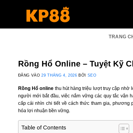
TRANG C
Rồng Hổ Online – Tuyệt Kỹ 
ĐĂNG VÀO
29 THÁNG 4, 2026
BỞI
SEO
Rồng Hổ online
thu hút hàng triệu lượt truy cập nhờ 
người mới bắt đầu, việc nắm vững các quy tắc vận h
cấp cái nhìn chi tiết về cách thức tham gia, phương 
hóa lợi nhuận bền vững.
Table of Contents