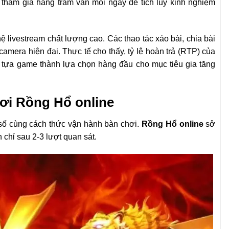
 tham gia hàng trăm ván mỗi ngày để tích lũy kinh nghiệm
livestream chất lượng cao. Các thao tác xáo bài, chia bài
amera hiện đại. Thực tế cho thấy, tỷ lệ hoàn trả (RTP) của
n tựa game thành lựa chọn hàng đầu cho mục tiêu gia tăng
hơi Rồng Hổ online
m số cùng cách thức vận hành bàn chơi.
Rồng Hổ online
sở
 chỉ sau 2-3 lượt quan sát.