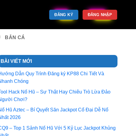
ĐĂNG KÝ
ĐĂNG NHẬP
Ũ
BẮN CÁ
BÀI VIẾT MỚI
Hướng Dẫn Quy Trình Đăng ký KP88 Chi Tiết Và
Nhanh Chóng
Tool Hack Nổ Hũ – Sự Thật Hay Chiêu Trò Lừa Đảo
Người Chơi?
Nổ Hũ Aztec – Bí Quyết Săn Jackpot Cổ Đại Dễ Nổ
Nhất 2026
CQ9 – Top 1 Sảnh Nổ Hũ Với 5 Kỷ Lục Jackpot Khủng
Nhất