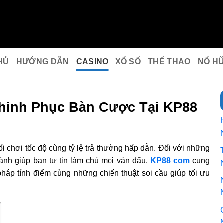
HỦ
HƯỚNG DẪN
CASINO
XỔ SỐ
THỂ THAO
NỔ H
Chinh Phục Bàn Cược Tại KP88
lối chơi tốc độ cùng tỷ lệ trả thưởng hấp dẫn. Đối với những
ành giúp bạn tự tin làm chủ mọi ván đấu.
KP88 com
cung
pháp tính điểm cùng những chiến thuật soi cầu giúp tối ưu