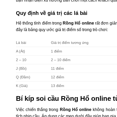
bạn nhận diện xu hướng bàn chơi một cách khách qua
Quy định về giá trị các lá bài
Hệ thống tính điểm trong
Rồng Hổ online
rất đơn giả
đây là bảng quy ước giá trị điểm số trong trò chơi:
Lá bài
Giá trị điểm tương ứng
A (Át)
1 điểm
2 – 10
2 – 10 điểm
J (Bồi)
11 điểm
Q (Đầm)
12 điểm
K (Già)
13 điểm
Bí kíp soi cầu Rồng Hổ online 
Việc chiến thắng trong
Rồng Hổ online
không hoàn t
tích nhịp cầu. Áp dụng các mẹo dưới đây giúp bạn gi