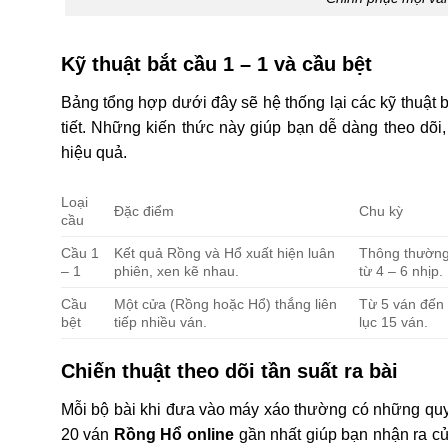
Kỹ thuật bắt cầu 1 – 1 và cầu bệt
Bảng tổng hợp dưới đây sẽ hệ thống lại các kỹ thuật b
tiết. Những kiến thức này giúp bạn dễ dàng theo dõ
hiệu quả.
Loại
Đặc điểm
Chu kỳ
cầu
Cầu 1
Kết quả Rồng và Hổ xuất hiện luân
Thông thường
– 1
phiên, xen kẽ nhau.
từ 4 – 6 nhịp.
Cầu
Một cửa (Rồng hoặc Hổ) thắng liên
Từ 5 ván đến 
bệt
tiếp nhiều ván.
lục 15 ván.
Chiến thuật theo dõi tần suất ra bài
Mỗi bộ bài khi đưa vào máy xáo thường có những quy l
20 ván
Rồng Hổ online
gần nhất giúp bạn nhận ra cử