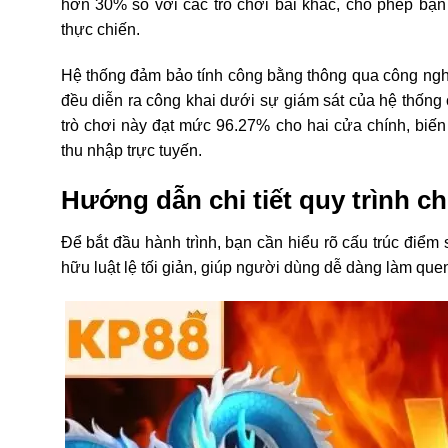
hơn 30% so với các trò chơi bài khác, cho phép bạn
thực chiến.
Hệ thống đảm bảo tính công bằng thông qua công nghệ 
đều diễn ra công khai dưới sự giám sát của hệ thống c
trò chơi này đạt mức 96.27% cho hai cửa chính, biế
thu nhập trực tuyến.
Hướng dẫn chi tiết quy trình c
Để bắt đầu hành trình, bạn cần hiểu rõ cấu trúc điể
hữu luật lệ tối giản, giúp người dùng dễ dàng làm quen