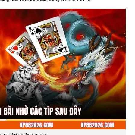
 bài nhờ các típ sau đây