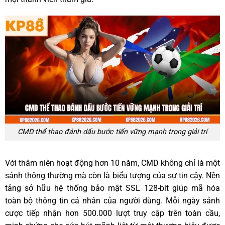
CMD thể thao đánh dấu bước tiến vững mạnh trong giải trí
Với thâm niên hoạt động hơn 10 năm, CMD không chỉ là một
sảnh thông thường mà còn là biểu tượng của sự tin cậy. Nền
tảng sở hữu hệ thống bảo mật SSL 128-bit giúp mã hóa
toàn bộ thông tin cá nhân của người dùng. Mỗi ngày sảnh
cược tiếp nhận hơn 500.000 lượt truy cập trên toàn cầu,