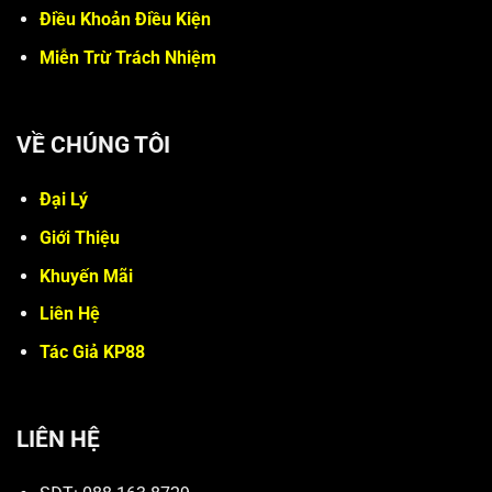
Điều Khoản Điều Kiện
Miễn Trừ Trách Nhiệm
VỀ CHÚNG TÔI
Đại Lý
Giới Thiệu
Khuyến Mãi
Liên Hệ
Tác Giả KP88
LIÊN HỆ