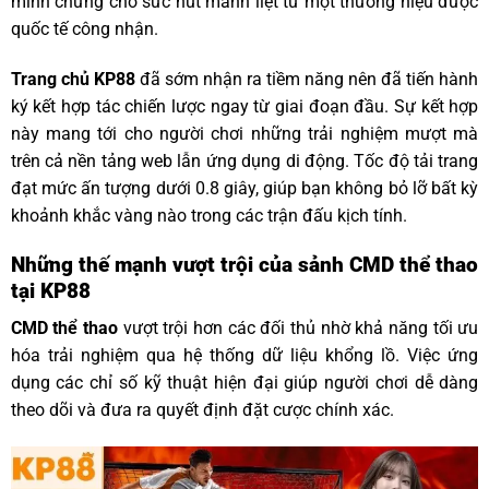
minh chứng cho sức hút mãnh liệt từ một thương hiệu được
quốc tế công nhận.
Trang chủ KP88
đã sớm nhận ra tiềm năng nên đã tiến hành
ký kết hợp tác chiến lược ngay từ giai đoạn đầu. Sự kết hợp
này mang tới cho người chơi những trải nghiệm mượt mà
trên cả nền tảng web lẫn ứng dụng di động. Tốc độ tải trang
đạt mức ấn tượng dưới 0.8 giây, giúp bạn không bỏ lỡ bất kỳ
khoảnh khắc vàng nào trong các trận đấu kịch tính.
Những thế mạnh vượt trội của sảnh CMD thể thao
tại KP88
CMD thể thao
vượt trội hơn các đối thủ nhờ khả năng tối ưu
hóa trải nghiệm qua hệ thống dữ liệu khổng lồ. Việc ứng
dụng các chỉ số kỹ thuật hiện đại giúp người chơi dễ dàng
theo dõi và đưa ra quyết định đặt cược chính xác.