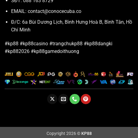
SĐT: 088 163 8729
EMAIL:
contact@conocecuba.co
Đ/C: 6a Bùi Dương Lịch, Bình Hưng Hoà B, Bình Tân, Hồ
Chí Minh
#kp88 #kp88casino #trangchukp88 #kp88dangki
#kp882026 #kp88gamedoithuong
Copyright 2026 ©
KP88