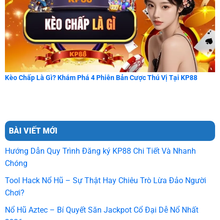
Kèo Chấp Là Gì? Khám Phá 4 Phiên Bản Cược Thú Vị Tại KP88
BÀI VIẾT MỚI
Hướng Dẫn Quy Trình Đăng ký KP88 Chi Tiết Và Nhanh
Chóng
Tool Hack Nổ Hũ – Sự Thật Hay Chiêu Trò Lừa Đảo Người
Chơi?
Nổ Hũ Aztec – Bí Quyết Săn Jackpot Cổ Đại Dễ Nổ Nhất